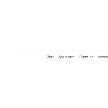
Start
Speisekarte
Gaststube
Festsaa