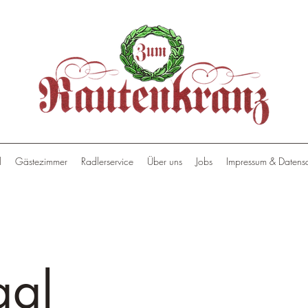
l
Gästezimmer
Radlerservice
Über uns
Jobs
Impressum & Datens
aal