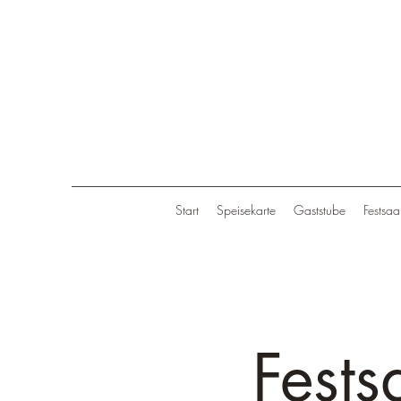
Start
Speisekarte
Gaststube
Festsaa
Fests