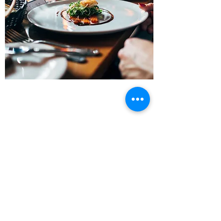
Gasthof zum Rautenkranz
info@rautenkranz-barby.de
+49 39298 3396